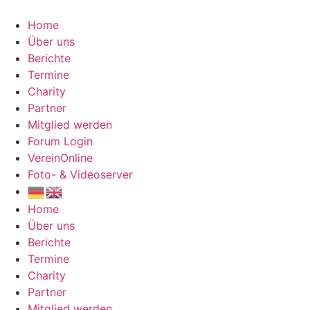
Zum
Inhalt
Home
springen
Über uns
Berichte
Termine
Charity
Partner
Mitglied werden
Forum Login
VereinOnline
Foto- & Videoserver
Home
Über uns
Berichte
Termine
Charity
Partner
Mitglied werden